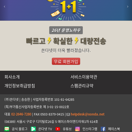
26년 운영노하우
빠르고
확실한
대량전송
쏜다넷이 더욱 빨라졌습니다.
무료 회원가입
회사소개
서비스이용약관
개인정보취급방침
스팸관리규약
(주)쏜다넷 | 송승한 | 사업자등록번호 101-81-64285
(특)부가통신사업자등록번호 제 3-01-15-0022호
대표
02-2646-7280
| FAX 0503-8379-0415 |
helpdesk@xonda.net
(08389) 서울시 구로구 디지털로26길 5 에이스하이엔드타워1차 614호
공식 블로그
쏜다넷 TV
유튜브
인스타그램
페이스북