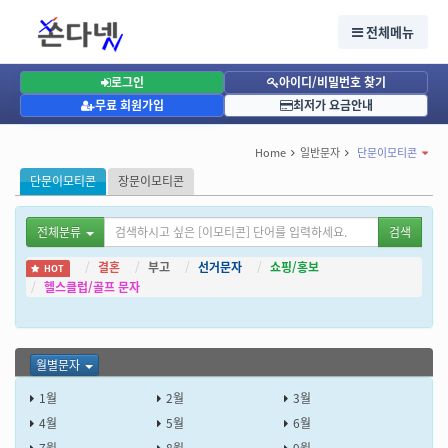
단문이모티콘, 월별문자, 12월문자, 12월인사 문자전송 - 단체문자 대량문자 발송 인터넷 문
자사이트 - 쏜다넷
전체메뉴
문자보내기,문자전송, 문자발송, SMS, LMS, MMS, 문자보내기, 단체문자, 단체문자전송,
단체문자발송,단체문자사이트,문자사이트, 대량문자
크리스마스와 송년! 12월 문자로 마무리 인사를 보내보세요.
로그인
아이디/비밀번호 찾기
무료 회원가입
최저가 요금안내
Home
일반문자
단문이모티콘
단문이모티콘
장문이모티콘
전체분류
검색
결혼
부고
선거문자
쇼핑/홍보
HOT
헬스클럽/골프 문자
월별문자
1월
2월
3월
4월
5월
6월