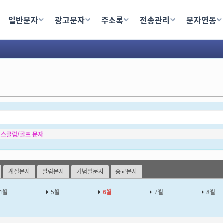
이트 - 쏜다넷
송, 단체문자발송,단체문자사이트,문자사이트, 대량문자
일반문자
광고문자
주소록
전송관리
문자연동
MS문자,MMS문자,단체문자
헬스클럽/골프 문자
계절문자
알림문자
기념일문자
종교문자
4월
5월
6월
7월
8월