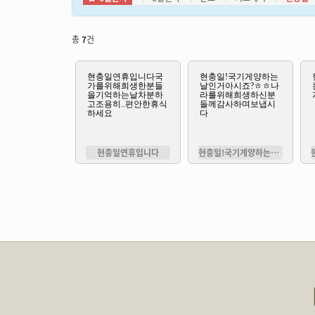
총
7
건
현충일연휴입니다
현충일!국기게양하는날인거아시죠?