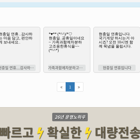
현충일 연휴...감사하는 마음 담고,
가족과함께차분하고조용한휴식을
현충일 연휴입니다
1
26년 운영노하우
빠르고
확실한
대량전