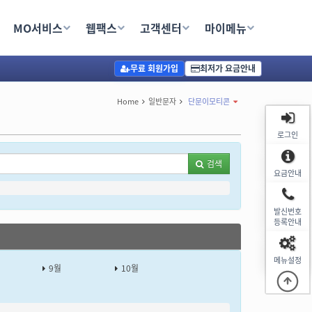
MO서비스
웹팩스
고객센터
마이메뉴
무료 회원가입
최저가 요금안내
Home
일반문자
단문이모티콘
로그인
검색
요금안내
발신번호
등록안내
메뉴설정
9월
10월