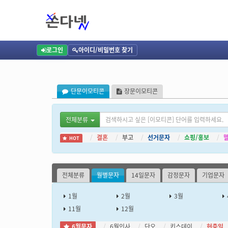
단문이모티콘, 월별문자, 6월문자, 현충일문자전송 - 단체문자 대량문자 발송 인터넷 문자사
문자보내기,문자전송, 문자발송, SMS, LMS, MMS, 문자보내기, 단체문자, 단체문자전
문자전송,단체문자빌송,대량문자전송, 웹문자사이트,인터넷,컴퓨터로 문자메세지보내기,L
로그인
아이디/비밀번호 찾기
단문이모티콘
장문이모티콘
전체분류
결혼
부고
선거문자
쇼핑/홍보
HOT
전체분류
월별문자
14일문자
감정문자
기업문자
1월
2월
3월
11월
12월
6월문자
6월인사
단오
키스데이
현충일