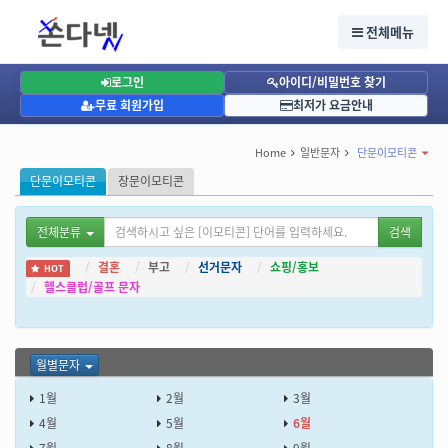
단문이모티콘, 월별문자, 6월문자, 키스데이 문자전송 - 단체문자 대량문자 발송 인터넷 문
자사이트 - 쏜다넷
전체메뉴
문자보내기,문자전송, 문자발송, SMS, LMS, MMS, 문자보내기, 단체문자, 단체문자전송,
단체문자발송,단체문자사이트,문자사이트, 대량문자
문자전송,단체문자빌송,대량문자전송, 웹문자사이트,인터넷,컴퓨터로 문자메세지보내
기,LMS문자,MMS문자,단체문자
로그인
아이디/비밀번호 찾기
무료 회원가입
최저가 요금안내
Home
일반문자
단문이모티콘
단문이모티콘
장문이모티콘
전체분류
검색
결혼
부고
선거문자
쇼핑/홍보
HOT
헬스클럽/골프 문자
월별문자
1월
2월
3월
4월
5월
6월