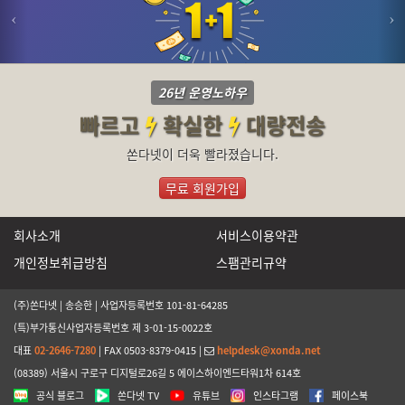
26년 운영노하우
빠르고
확실한
대량전송
쏜다넷이 더욱 빨라졌습니다.
무료 회원가입
회사소개
서비스이용약관
개인정보취급방침
스팸관리규약
(주)쏜다넷 | 송승한 | 사업자등록번호 101-81-64285
(특)부가통신사업자등록번호 제 3-01-15-0022호
대표
02-2646-7280
| FAX 0503-8379-0415 |
helpdesk@xonda.net
(08389) 서울시 구로구 디지털로26길 5 에이스하이엔드타워1차 614호
공식 블로그
쏜다넷 TV
유튜브
인스타그램
페이스북