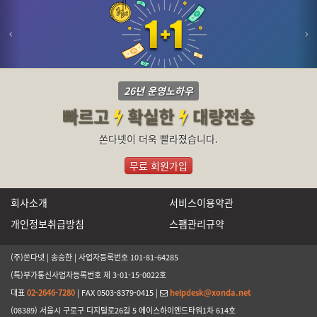
26년 운영노하우
빠르고
확실한
대량전송
쏜다넷이 더욱 빨라졌습니다.
무료 회원가입
회사소개
서비스이용약관
개인정보취급방침
스팸관리규약
(주)쏜다넷 | 송승한 | 사업자등록번호 101-81-64285
(특)부가통신사업자등록번호 제 3-01-15-0022호
대표
02-2646-7280
| FAX 0503-8379-0415 |
helpdesk@xonda.net
(08389) 서울시 구로구 디지털로26길 5 에이스하이엔드타워1차 614호