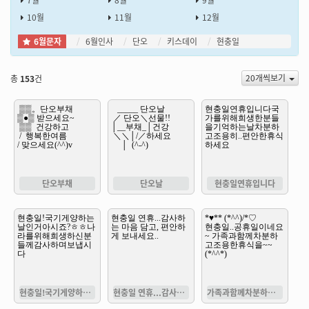
7월
8월
9월
10월
11월
12월
6월문자
6월인사
단오
키스데이
현충일
20개씩보기
총
153
건
단오부채
단오날
현충일연휴입니다
현충일!국기게양하는날인거아시죠?
현충일 연휴...감사하는 마음 담고,
가족과함께차분하고조용한휴식을