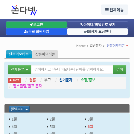
단문이모티콘, 월별문자, 6월문자
단문이모티콘, 월별문자, 6월문자
전체메뉴
6월: 여름 시작! 6월 문자로 시원한 인사 나누어요.
로그인
아이디/비밀번호 찾기
무료 회원가입
최저가 요금안내
Home
일반문자
단문이모티콘
단문이모티콘
장문이모티콘
전체분류
검색
결혼
부고
선거문자
쇼핑/홍보
HOT
헬스클럽/골프 문자
월별문자
1월
2월
3월
4월
5월
6월