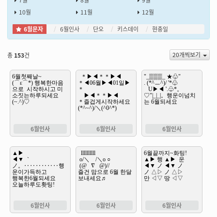
7월
8월
9월
10월
11월
12월
6월문자
6월인사
단오
키스데이
현충일
20개씩보기
총
153
건
6월인사
6월인사
6월인사
6월인사
6월인사
6월인사