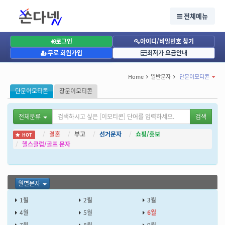
단문이모티콘, 월별문자, 6월문자
단문이모티콘, 월별문자, 6월문자
전체메뉴
6월: 여름 시작! 6월 문자로 시원한 인사 나누어요.
로그인
아이디/비밀번호 찾기
무료 회원가입
최저가 요금안내
Home
일반문자
단문이모티콘
단문이모티콘
장문이모티콘
전체분류
검색
결혼
부고
선거문자
쇼핑/홍보
HOT
헬스클럽/골프 문자
월별문자
1월
2월
3월
4월
5월
6월