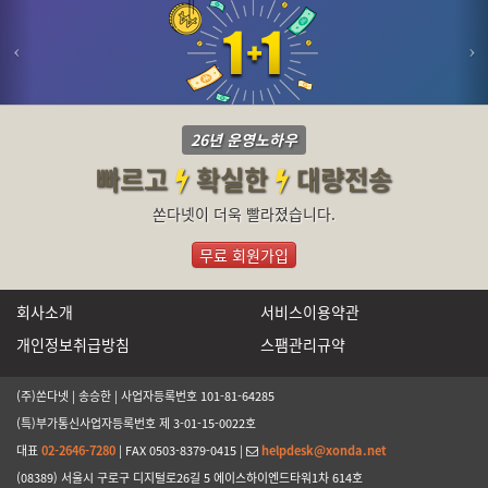
26년 운영노하우
빠르고
확실한
대량전송
쏜다넷이 더욱 빨라졌습니다.
무료 회원가입
회사소개
서비스이용약관
개인정보취급방침
스팸관리규약
(주)쏜다넷 | 송승한 | 사업자등록번호 101-81-64285
(특)부가통신사업자등록번호 제 3-01-15-0022호
대표
02-2646-7280
| FAX 0503-8379-0415 |
helpdesk@xonda.net
(08389) 서울시 구로구 디지털로26길 5 에이스하이엔드타워1차 614호