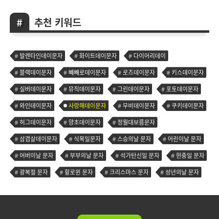
추천 키워드
발렌타인데이문자
화이트데이문자
다이어리데이
블랙데이문자
빼빼로데이문자
로즈데이문자
키스데이문자
실버데이문자
뮤직데이문자
그린데이문자
포토데이문자
와인데이문자
사랑해데이문자
무비데이문자
쿠키데이문자
허그데이문자
양초데이문자
정월대보름문자
삼겹살데이문자
식목일문자
스승의날 문자
어린이날 문자
어버이날 문자
부부의날 문자
석가탄신일 문자
현충일 문자
광복절 문자
할로윈 문자
크리스마스 문자
성년의날 문자