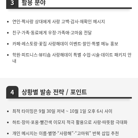
활용 분야
연인·짝사랑 상대에게 사랑 고백·감사·재확인 메시지
친구·가족·동료에게 우정·가족애·고마움 전달
카페·레스토랑·꽃집 사랑해데이 이벤트·할인·특별 메뉴 홍보
학원·피트니스·뷰티숍 사랑해데이 특별 수업·시술·데이트 패키지 안
내
상황별 발송 전략 / 포인트
최적 타이밍은 9월 30일 저녁 ~ 10월 1일 오후 6시 사이
하트·장미·포옹·빨간색 이모지 적극 활용으로 사랑·따뜻함 극대화
개인 메시지는 이름·별명·“사랑해”·“고마워” 반복 삽입 추천