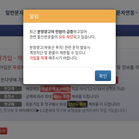
,무료문자,문자사이트,문자발송발송사이트,인터넷으로문자보내기,문자보내기,대량문자전송
일반문자
광고문자
주소록
전송관리
문자연동
S문자,KT문자,SKT문자,LGT문자,그림문자,포토문자,WEB발신,SMS서비스,장문문자
알림
최근
분양광고의 민원이 급증
하고있어
관련 발신번호들이
모두 차단
되고 있습니다.
분양광고(부동산 투자) 관련 문자 발송시
계정차단 및 환불이 제한될 수 있으니
가입 - 약관동의
가입을 자제
해주시기 바랍니다.
가입은
무료
이며, 다양한 서비스 이용과 이벤트 참여, 부가서비스 및 정보를 
확인
 쏜다넷에 가입하시는
신규고객
님들께 드리는
3가지 특별 이벤트!!!
전고객
매일매일
무료문자 3,000건
지급 (9시/12시/18시 선착순 지급)
충전시
금액에 따라 최대
45% 추가
캐쉬를 드립니다!!
첫구매
회원가입 후 첫구매시 최대
170% 추가
캐쉬를 더 드립니다!!
단, 첫구매 후
마이페이지▶1:1문의
에 첫구매 요청글을 남겨주셔야 적립 가능합니다.)
동의