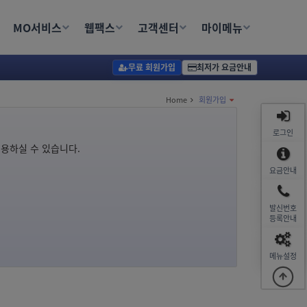
,선거문자
MO서비스
웹팩스
고객센터
마이메뉴
,엑셀문자,PC문자
무료 회원가입
최저가 요금안내
Home
회원가입
로그인
이용하실 수 있습니다.
요금안내
발신번호
등록안내
메뉴설정