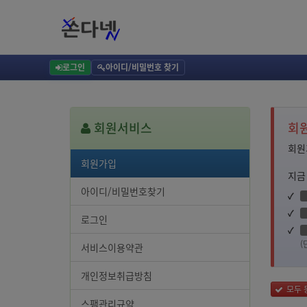
회원가입
대량문자,단체문자전송,단체문자사이트,문자전송,대량문자보내기,단체문자,단체문자발송
단체문자보내기,단체문자발송,문자사이트,SMS보내기,컴퓨터문자메세지보내기,웹발신문자,LM
로그인
아이디/비밀번호 찾기
회원서비스
회원
회원
회원가입
지금
아이디/비밀번호찾기
로그인
(
서비스이용약관
개인정보취급방침
모두 
스팸관리규약