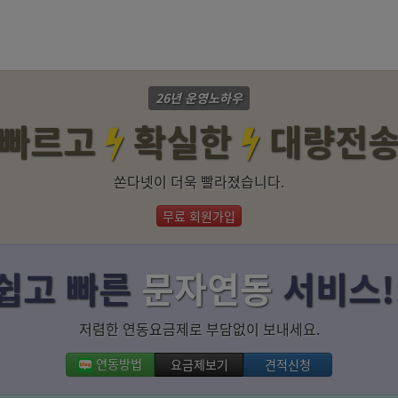
26년 운영노하우
빠르고
확실한
대량전
쏜다넷이 더욱 빨라졌습니다.
무료 회원가입
쉽고 빠른
문자연동
서비스!
저렴한 연동요금제로 부담없이 보내세요.
연동방법
요금제보기
견적신청