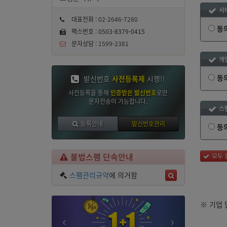
서
대표전화 :
02-2646-7280
동
팩스번호 : 0503-8379-0415
문자상담 :
1599-2381
개
동
발신번호
사전등록제
시행!!
사전등록을 통해
인증받은 발신번호
로만
문자전송이
가능합니다.
스
등록안내
발신번호관리
동
불법스팸 단속안내
모두 
스팸관리규약
에 의거함
※ 기업