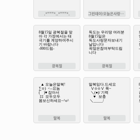
.*"""*..*"""*.
그린데이!오늘은사랑하는당신과녹음짙은숲
광복절
광복절
말복
말복