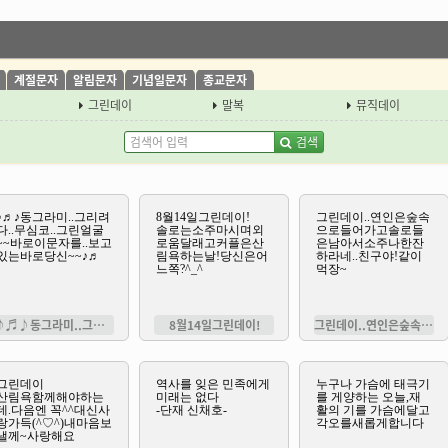
계절문자
알림문자
기념일문자
종교문자
그린데이
말복
뮤직데이
검색
♪♬♪동그라미..그리려다..무심코..
8월14일그린데이!
그린데이..연인은숲속으로들어가고솔로들