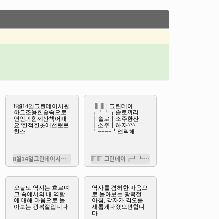
8월14일그린데이시원하고조용한숲속으로
▥▥ 그린데이┏┛┗┓솔로끼리┃솔