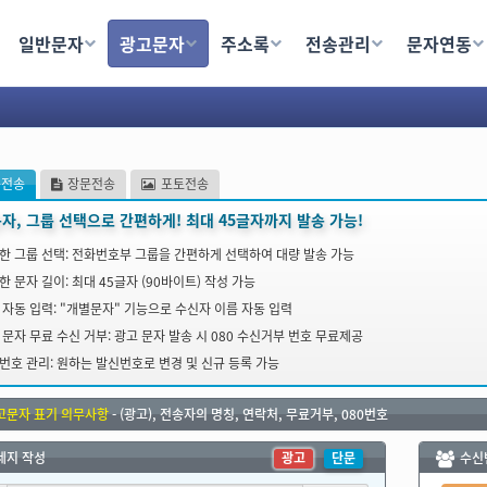
신거부, 대량문자,단체문자전송,단체문자사이트,문자전송,대량문자보내기,단체문자,단체문자발
일반문자
광고문자
주소록
전송관리
문자연동
 길이: 최대 45글자 (90바이트) 작성 가능 / 이름 자동 입력: [개별문자] 기능으로 수신자 
문전송
장문전송
포토전송
자, 그룹 선택으로 간편하게! 최대 45글자까지 발송 가능!
한 그룹 선택: 전화번호부 그룹을 간편하게 선택하여 대량 발송 가능
한 문자 길이: 최대 45글자 (90바이트) 작성 가능
 자동 입력: "개별문자" 기능으로 수신자 이름 자동 입력
 문자 무료 수신 거부: 광고 문자 발송 시 080 수신거부 번호 무료제공
번호 관리: 원하는 발신번호로 변경 및 신규 등록 가능
고문자 표기 의무사항
- (광고), 전송자의 명칭, 연락처, 무료거부, 080번호
세지 작성
단문
수신