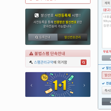
제목
(광고)
발신번호
사전등록제
시행!!
사전등록을 통해
인증받은 발신번호
로만
문자전송이
가능합니다.
등록안내
발신번호관리
무료
불법스팸 단속안내
스팸관리규약
에 의거함
발
발신
전
즉시