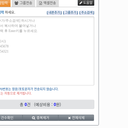
도움말
접입력
그룹전송
엑셀전송
입력
하세요.
내폰추가
그룹추가
주소검색
, 070번호는 장문/포토문자가 전송되지 않습니다.
는 자동으로 제거됩니다.
총
0
건 (예상비용 :
0
원)
건수확인
중복제거
전체삭제