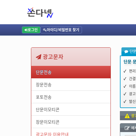
단문 대량 문자, 그룹 선택으로 간편하게! 최대 45글자까지 발송 가능
단문 전송, 그룹 문자보내기, 엑셀 개별 문자, 광고 문자, 발신번호 관리, 080 수
거문자
편리한 그룹 선택: 전화번호부 그룹을 간편하게 선택하여 단문 대량 문자 발송 가능 / 간결한 문자
/ 발신번호 관리: 원하는 발신번호로 변경 및 신규 등록 가능
로그인
아이디/비밀번호 찾기
단
광고문자
단문 문
편리
단문전송
간결
장문전송
이름
광고
포토전송
발신
단문이모티콘
광
장문이모티콘
메
광고문자 이용안내