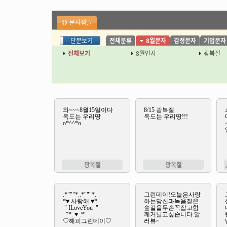
문자샘플
장문보기
단문보기
전체분류
8월문자
감정문자
기업문자
전체보기
8월인사
광복절
광복절
광복절