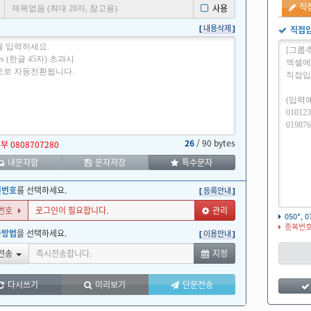
직
사용
내용삭제
직접
26
/ 90 bytes
거부
내문자함
문자저장
특수문자
신번호
를 선택하세요.
등록안내
번호
관리
050*
중복번호
송방법
을 선택하세요.
이용안내
전송
지정
다시쓰기
미리보기
단문전송