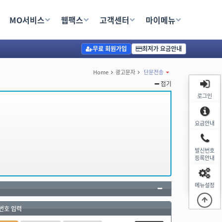
송,무료문자,문자사이트,문자발송발송사이트,인터넷으로문자보내기,문자보내기,대량문자전송,선
MO서비스
웹팩스
고객센터
마이메뉴
이름 자동 입력 / 광고 문자 무료 수신 거부: 광고 문자 발송 시 080 수신거부 번호 무료제공
무료 회원가입
최저가 요금안내
Home
광고문자
단문전송
접기
로그인
요금안내
발신번호
등록안내
메뉴설정
번호 입력