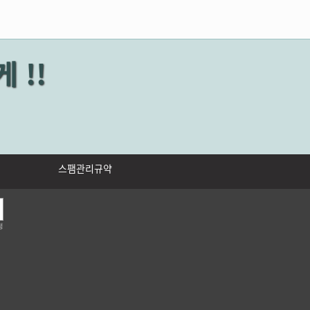
 !!
스팸관리규약