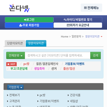
장문이모티콘, 기업문자, 선거문자 안내 - 쏜다넷
선거문자, 문자사이트, 대량문자, 단체문자, 문자발송, 문자전송, 인터넷문자, 단체문자사이
전체메뉴
트, 대량문자발송, 문자보내기, 단체문자발송
선거문자 안내,LMS문자,MMS문자,WEB발신,인터넷,컴퓨터로 문자메세지보내기,웹발신문
자,문자사이트,대량문자전송,단체문자발송
로그인
아이디/비밀번호 찾기
무료 회원가입
최저가 요금안내
Home
일반문자
장문이모티콘
단문이모티콘
장문이모티콘
전체분류
검색
pc방
결혼/결혼답례인사
기업홍보/이벤트
HOT
부고/조문답례
생일축하
선거
출산/임신
기업문자
전체보기
pc방
건강식품
고객관리
기업홍보/이벤트
네일샵