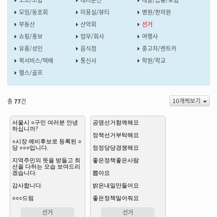
노조/조합
대리운전
대출/금융/보험
모임/동호회
미용실/뷰티
병원/한의원
부동산
산악회
선거
쇼핑/홍보
업무/회사
여행사
유흥/성인
음식점
중고차/렌트카
퀵서비스/택배
통신사
학원/학교
헬스/골프
10개씩보기
총
77
건
선거
선거