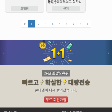
조합장
선거
1
2
3
4
5
6
7
8
26년 운영노하우
빠르고
확실한
대량전송
쏜다넷이 더욱 빨라졌습니다.
무료 회원가입