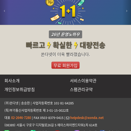
26년 운영노하우
빠르고
확실한
대량전송
쏜다넷이 더욱 빨라졌습니다.
무료 회원가입
회사소개
서비스이용약관
개인정보취급방침
스팸관리규약
(주)쏜다넷 | 송승한 | 사업자등록번호 101-81-64285
(특)부가통신사업자등록번호 제 3-01-15-0022호
대표
02-2646-7280
| FAX 0503-8379-0415 |
helpdesk@xonda.net
(08389) 서울시 구로구 디지털로26길 5 에이스하이엔드타워1차 614호