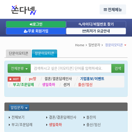
장문이모티콘, 알림문자, 생일문자, 생일축하
생일문자, 생일축하
전체메뉴
생일문자, 생일축하
로그인
아이디/비밀번호 찾기
무료 회원가입
최저가 요금안내
Home
일반문자
장문이모티콘
단문이모티콘
장문이모티콘
전체분류
검색
pc방
결혼/결혼답례인사
기업홍보/이벤트
HOT
부고/조문답례
생일축하
선거
출산/임신
알림문자
전체보기
결혼/결혼답례인사
돌잔치
부고/조문답례
생일축하
출산/임신