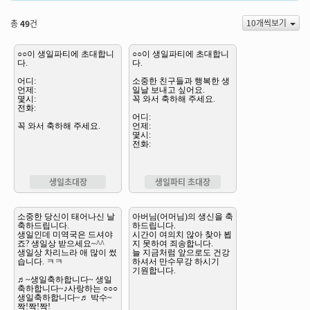
10개씩보기
총
49
건
생일초대장
생일파티 초대장