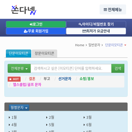
단문이모티콘, 월별문자, 11월문자
단문이모티콘, 월별문자, 11월문자
전체메뉴
11월: 수능 응원 11월 문자, 좋은 결과 있기를!
로그인
아이디/비밀번호 찾기
무료 회원가입
최저가 요금안내
Home
일반문자
단문이모티콘
단문이모티콘
장문이모티콘
전체분류
검색
결혼
부고
선거문자
쇼핑/홍보
HOT
헬스클럽/골프 문자
월별문자
1월
2월
3월
4월
5월
6월