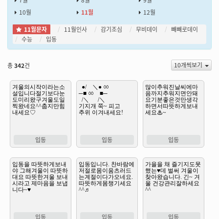
7월
8월
9월
10월
11월
12월
11월문자
11월인사
감기조심
무비데이
빼빼로데이
수능
입동
10개씩보기
총
342
건
입동
입동
입동
입동
입동
입동