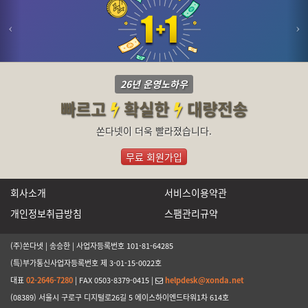
26년 운영노하우
빠르고
확실한
대량전송
쏜다넷이 더욱 빨라졌습니다.
무료 회원가입
회사소개
서비스이용약관
개인정보취급방침
스팸관리규약
(주)쏜다넷 | 송승한 | 사업자등록번호 101-81-64285
(특)부가통신사업자등록번호 제 3-01-15-0022호
대표
02-2646-7280
| FAX 0503-8379-0415 |
helpdesk@xonda.net
(08389) 서울시 구로구 디지털로26길 5 에이스하이엔드타워1차 614호