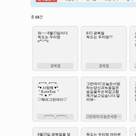
총
68
건
광복절
광복절
.*"""*..*"""*.
그린데이!오늘은사랑하는당신과녹음짙은숲