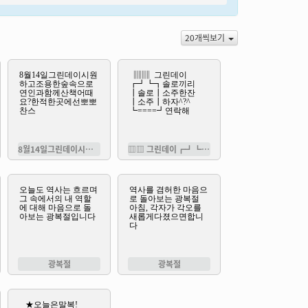
20개씩보기
8월14일그린데이시원하고조용한숲속으로
▥▥ 그린데이┏┛┗┓솔로끼리┃솔
광복절
광복절