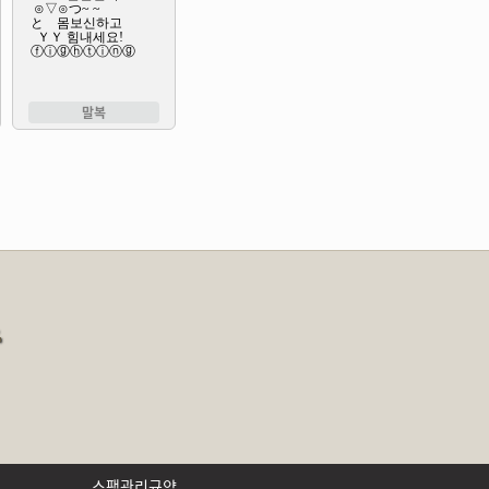
말복
송
스팸관리규약