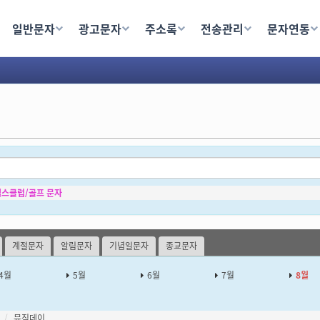
일반문자
광고문자
주소록
전송관리
문자연동
헬스클럽/골프 문자
계절문자
알림문자
기념일문자
종교문자
4월
5월
6월
7월
8월
뮤직데이