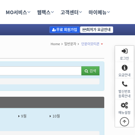
MO서비스
웹팩스
고객센터
마이메뉴
무료 회원가입
최저가 요금안내
Home
일반문자
단문이모티콘
로그인
검색
요금안내
발신번호
등록안내
메뉴설정
9월
10월