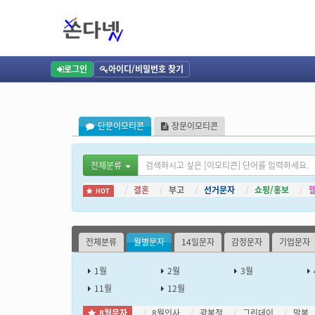
단문이모티콘, 월별문자, 8월문자
단문이모티콘, 월별문자, 8월문자
8월: 무더위 이겨내는 8월 문자로 힘찬 응원!
로그인
아이디/비밀번호 찾기
단문이모티콘
장문이모티콘
전체분류
결혼
부고
선거문자
쇼핑/홍보
HOT
전체분류
월별문자
14일문자
감정문자
기업문자
1월
2월
3월
11월
12월
8월문자
8월인사
광복절
그린데이
말복