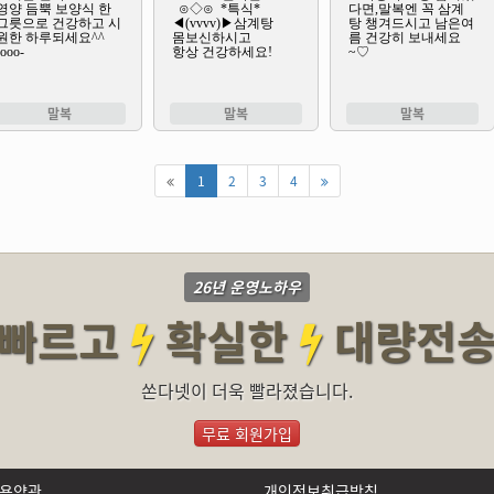
말복
말복
말복
1
2
3
4
26년 운영노하우
빠르고
확실한
대량전
쏜다넷이 더욱 빨라졌습니다.
무료 회원가입
용약관
개인정보취급방침