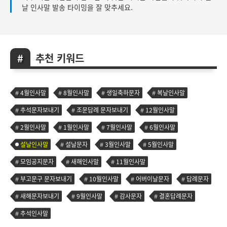
날 인사말 발송 타이밍을 잘 맞추세요.
추천 키워드
4월인사말
8월인사말
생일축하문자
복날인사말
추석문자보내기
조문답례 문자보내기
12월인사말
2월인사말
1월인사말
7월인사말
6월인사말
설날인사말
설날문자
3월인사말
5월인사말
모임공지문자
새해인사말
11월인사말
부고문구 문자보내기
10월인사말
어버이날문자
답례문자
새해문자보내기
9월인사말
감사문자
결혼답례문자
추석인사말