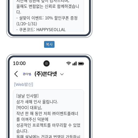
지난해 성원에 깊이 감사드리며,
올해도 변함없는 신뢰로 함께하겠습니
다.
- 설맞이 이벤트: 10% 할인쿠폰 증정
(1/20~1/31)
- 쿠폰코드: HAPPYSEOLLAL
문의: 02-123-4567
복 많이 받으세요!
무료수신거부 080-123-4567
[설날 인사말]
삼가 새해 인사 올립니다.
[박OO] 대표님,
작년 한 해 동안 저희 ㈜이벤트플래너
를 아껴주신 덕분에
성공적인 프로젝트를 마무리할 수 있었
습니다.
올해 설날에는 건강과 번영이 가득하시