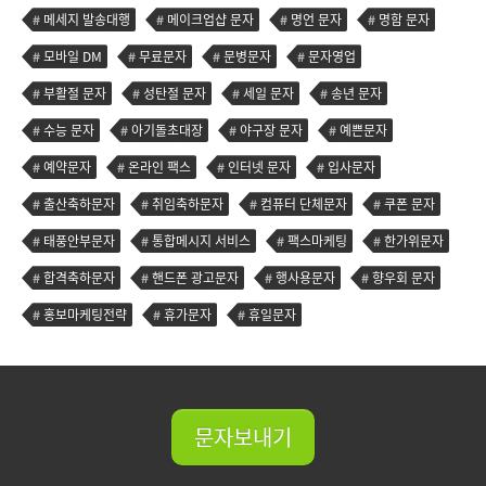
메세지 발송대행
메이크업샵 문자
명언 문자
명함 문자
모바일 DM
무료문자
문병문자
문자영업
부활절 문자
성탄절 문자
세일 문자
송년 문자
수능 문자
아기돌초대장
야구장 문자
예쁜문자
예약문자
온라인 팩스
인터넷 문자
입사문자
출산축하문자
취임축하문자
컴퓨터 단체문자
쿠폰 문자
태풍안부문자
통합메시지 서비스
팩스마케팅
한가위문자
합격축하문자
핸드폰 광고문자
행사용문자
향우회 문자
홍보마케팅전략
휴가문자
휴일문자
문자보내기