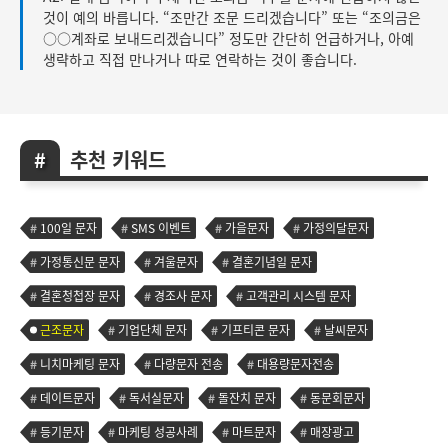
것이 예의 바릅니다. “조만간 조문 드리겠습니다” 또는 “조의금은
○○계좌로 보내드리겠습니다” 정도만 간단히 언급하거나, 아예
생략하고 직접 만나거나 따로 연락하는 것이 좋습니다.
추천 키워드
100일 문자
SMS 이벤트
가을문자
가정의달문자
가정통신문 문자
겨울문자
결혼기념일 문자
결혼청첩장 문자
경조사 문자
고객관리 시스템 문자
근조문자
기업단체 문자
기프티콘 문자
날씨문자
니치마케팅 문자
다량문자 전송
대용량문자전송
데이트문자
독서실문자
돌잔치 문자
동문회문자
등기문자
마케팅 성공사례
마트문자
매장광고