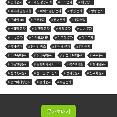
등기문자
마케팅 성공사례
마트문자
매장광고
메세지 발송대행
메이크업샵 문자
명언 문자
명함 문자
모바일 DM
무료문자
문병문자
문자영업
부활절 문자
성탄절 문자
세일 문자
송년 문자
수능 문자
아기돌초대장
야구장 문자
예쁜문자
예약문자
온라인 팩스
인터넷 문자
입사문자
출산축하문자
취임축하문자
컴퓨터 단체문자
쿠폰 문자
태풍안부문자
통합메시지 서비스
팩스마케팅
한가위문자
합격축하문자
핸드폰 광고문자
행사용문자
향우회 문자
홍보마케팅전략
휴가문자
휴일문자
문자보내기