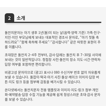
소개
돌잔치문자는 아기 생후 1년(돌)이 되는 날(음력·양력 기준) 가족·친구·
지인·지인 부모님에게 보내는 대표적인 경조사 문자로, “아기 첫돌 축
하드려요”·“함께 축하해 주세요”·“감사합니다” 같은 따뜻한 표현이 주
를 이룹니다.
초대장은 돌잔치 2~4주 전부터, 감사·답례는 돌잔치 후 7~30일 사이에
보내는 것이 일반적입니다. 청첩장 사진·돌잔치 장소 지도·시간·연락처·
답장 여부를 포함하면 편리합니다.
비광고성 문자이므로 (광고) 표시나 080 수신거부 번호 없이 자유롭게
보낼 수 있습니다. 돌잡이·떡국·아기 사진·돌상·케이크 이미지·답장 버
튼·지도 링크 등을 첨부해 감동을 배가시킬 수 있습니다.
쏜다넷에서는 돌잔치문자 전용 템플릿과 이미지·지도·링크 첨부·개인
화·예약발송·답장 수집 기능을 제공해 쉽게 정성스러운 초대·감사 문자
를 보낼 수 있습니다.