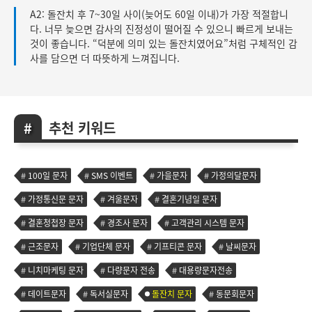
A2: 돌잔치 후 7~30일 사이(늦어도 60일 이내)가 가장 적절합니
다. 너무 늦으면 감사의 진정성이 떨어질 수 있으니 빠르게 보내는
것이 좋습니다. “덕분에 의미 있는 돌잔치였어요”처럼 구체적인 감
사를 담으면 더 따뜻하게 느껴집니다.
추천 키워드
100일 문자
SMS 이벤트
가을문자
가정의달문자
가정통신문 문자
겨울문자
결혼기념일 문자
결혼청첩장 문자
경조사 문자
고객관리 시스템 문자
근조문자
기업단체 문자
기프티콘 문자
날씨문자
니치마케팅 문자
다량문자 전송
대용량문자전송
데이트문자
독서실문자
돌잔치 문자
동문회문자