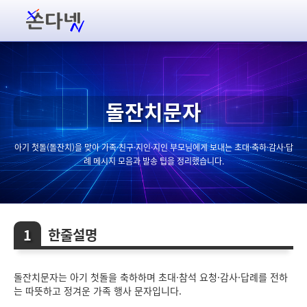
돌잔치문자
아기 첫돌(돌잔치)을 맞아 가족·친구·지인·지인 부모님에게 보내는 초대·축하·감사·답
례 메시지 모음과 발송 팁을 정리했습니다.
한줄설명
돌잔치문자는 아기 첫돌을 축하하며 초대·참석 요청·감사·답례를 전하
는 따뜻하고 정겨운 가족 행사 문자입니다.