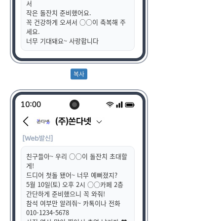
서
작은 돌잔치 준비했어요.
꼭 건강하게 오셔서 ○○이 축복해 주
세요.
너무 기대돼요~ 사랑합니다
친구들아~ 우리 ○○이 돌잔치 초대할
게!
드디어 첫돌 됐어~ 너무 예뻐졌지?
5월 10일(토) 오후 2시 ○○카페 2층
간단하게 준비했으니 꼭 와줘!
참석 여부만 알려줘~ 카톡이나 전화
010-1234-5678