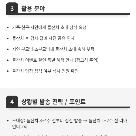
활용 분야
가족·친구·지인에게 돌잔치 초대·참석 요청
돌잔치 후 감사·답례·사진 공유 인사
지인 부모님·조부모님께 돌잔치 초대·축하 부탁
돌잔치 이벤트·할인·특별 혜택 안내 (광고성 주의)
돌잔치 답장·참석 여부·식사 인원 확인
상황별 발송 전략 / 포인트
초대장: 돌잔치 3~4주 전부터 점진 발송 → 돌잔치 1~2주 전 리마
인더 2회