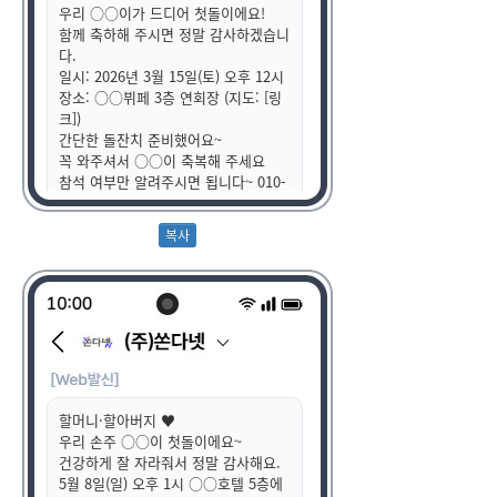
우리 ○○이가 드디어 첫돌이에요!
함께 축하해 주시면 정말 감사하겠습니
다.
일시: 2026년 3월 15일(토) 오후 12시
장소: ○○뷔페 3층 연회장 (지도: [링
크])
간단한 돌잔치 준비했어요~
꼭 와주셔서 ○○이 축복해 주세요
참석 여부만 알려주시면 됩니다~ 010-
1234-5678
청첩장 사진 첨부했어요!
할머니·할아버지 ♥
우리 손주 ○○이 첫돌이에요~
건강하게 잘 자라줘서 정말 감사해요.
5월 8일(일) 오후 1시 ○○호텔 5층에