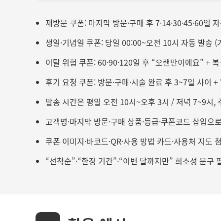
재방문 쿠폰: 마지막 방문·구매 후 7·14·30·45·60일 
생일·기념일 쿠폰: 당일 00:00~오전 10시 자동 발송 
이탈 위험 쿠폰: 60·90·120일 후 “오랜만이에요” + 
후기 요청 쿠폰: 방문·구매·시술 완료 후 3~7일 사이 +
발송 시간은 평일 오전 10시~오후 3시 / 저녁 7~9시, 
고객명·마지막 방문·구매 상품·등급·쿠폰코드 삽입으
쿠폰 이미지·바코드·QR·사용 방법 카드·사용처 지도 
“선착순”·“한정 기간”·“이번 달까지만” 희소성 문구 