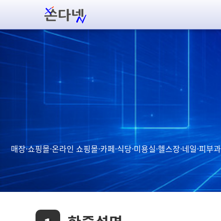
매장·쇼핑몰·온라인 쇼핑몰·카페·식당·미용실·헬스장·네일·피부과