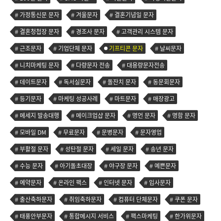
가정통신문 문자
겨울문자
결혼기념일 문자
결혼청첩장 문자
경조사 문자
고객관리 시스템 문자
근조문자
기업단체 문자
기프티콘 문자
날씨문자
니치마케팅 문자
다량문자 전송
대용량문자전송
데이트문자
독서실문자
돌잔치 문자
동문회문자
등기문자
마케팅 성공사례
마트문자
매장광고
메세지 발송대행
메이크업샵 문자
명언 문자
명함 문자
모바일 DM
무료문자
문병문자
문자영업
부활절 문자
성탄절 문자
세일 문자
송년 문자
수능 문자
아기돌초대장
야구장 문자
예쁜문자
예약문자
온라인 팩스
인터넷 문자
입사문자
출산축하문자
취임축하문자
컴퓨터 단체문자
쿠폰 문자
태풍안부문자
통합메시지 서비스
팩스마케팅
한가위문자