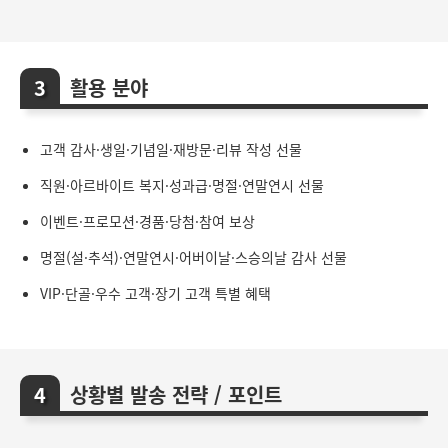
활용 분야
고객 감사·생일·기념일·재방문·리뷰 작성 선물
직원·아르바이트 복지·성과급·명절·연말연시 선물
이벤트·프로모션·경품·당첨·참여 보상
명절(설·추석)·연말연시·어버이날·스승의날 감사 선물
VIP·단골·우수 고객·장기 고객 특별 혜택
상황별 발송 전략 / 포인트