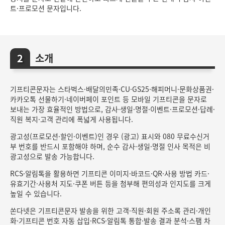
트·프로모션 문자입니다.
소개
기프티콘문자는 스타벅스·배달의민족·CU·GS25·해피머니·문화상품권·
카카오톡 선물하기·네이버페이 포인트 등 모바일 기프티콘을 문자로
보내는 가장 효율적인 방법으로, 감사·생일·명절·이벤트·프로모션·답례·
직원 복지·고객 관리에 폭넓게 사용됩니다.
광고성(프로모션·할인·이벤트)인 경우 (광고) 표시와 080 무료수신거
부 번호를 반드시 포함해야 하며, 순수 감사·생일·명절 인사 목적은 비
광고성으로 발송 가능합니다.
RCS·알림톡을 활용하면 기프티콘 이미지·바코드·QR·사용 방법 카드·
유효기간·사용처 지도·쿠폰 버튼 등을 첨부해 편의성과 인지도를 크게
높일 수 있습니다.
쏜다넷은 기프티콘문자 발송을 위한 고객·직원·회원 주소록 관리·개인
화·기프티콘 번호 자동 삽입·RCS·알림톡 통합·발송 결과 분석·스팸 차