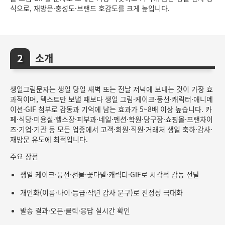
식으로, 재방문·충성도·브랜드 호감도를 크게 높입니다.
소개
생일그림문자는 생일 당일 새벽 또는 전날 저녁에 보내는 것이 가장 효
과적이며, 텍스트만 보낼 때보다 생일 그림·케이크·풍선·캐릭터·애니메
이션·GIF 첨부로 감동과 기억에 남는 효과가 5~8배 이상 높습니다. 카
페·식당·미용실·헬스장·피부과·네일·펜션·학원·당구장·쇼핑몰·프랜차이
즈·기업·기관 등 모든 업종에서 고객·회원·직원·거래처 생일 축하·감사·
재방문 유도에 최적입니다.
주요 장점
생일 케이크·풍선·선물·꽃다발·캐릭터·GIF로 시각적 감동 전달
개인화(이름·나이·등급·작년 감사 문구)로 진정성 극대화
발송 결과·오픈·클릭·응답 실시간 확인