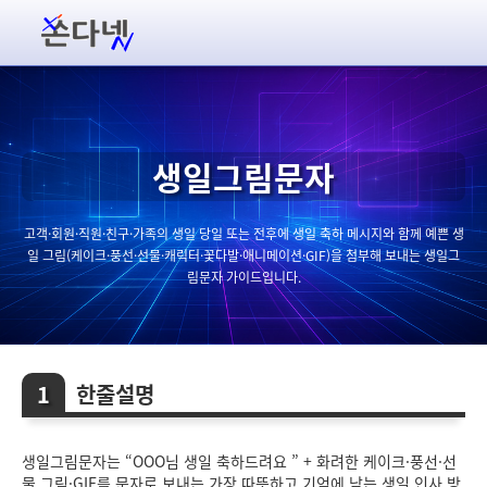
생일그림문자
고객·회원·직원·친구·가족의 생일 당일 또는 전후에 생일 축하 메시지와 함께 예쁜 생
일 그림(케이크·풍선·선물·캐릭터·꽃다발·애니메이션·GIF)을 첨부해 보내는 생일그
림문자 가이드입니다.
한줄설명
생일그림문자는 “OOO님 생일 축하드려요 ” + 화려한 케이크·풍선·선
물 그림·GIF를 문자로 보내는 가장 따뜻하고 기억에 남는 생일 인사 방