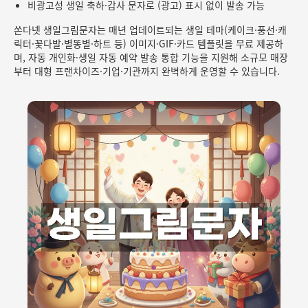
비광고성 생일 축하·감사 문자로 (광고) 표시 없이 발송 가능
쏜다넷 생일그림문자는 매년 업데이트되는 생일 테마(케이크·풍선·캐
릭터·꽃다발·별똥별·하트 등) 이미지·GIF·카드 템플릿을 무료 제공하
며, 자동 개인화·생일 자동 예약 발송 통합 기능을 지원해 소규모 매장
부터 대형 프랜차이즈·기업·기관까지 완벽하게 운영할 수 있습니다.