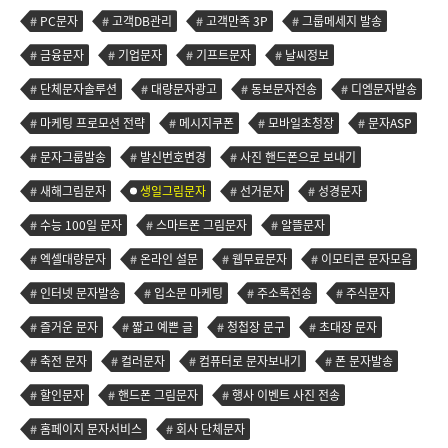
PC문자
고객DB관리
고객만족 3P
그룹메세지 발송
금융문자
기업문자
기프트문자
날씨정보
단체문자솔루션
대량문자광고
동보문자전송
디엠문자발송
마케팅 프로모션 전략
메시지쿠폰
모바일초청장
문자ASP
문자그룹발송
발신번호변경
사진 핸드폰으로 보내기
새해그림문자
생일그림문자
선거문자
성경문자
수능 100일 문자
스마트폰 그림문자
알뜰문자
엑셀대량문자
온라인 설문
웹무료문자
이모티콘 문자모음
인터넷 문자발송
입소문 마케팅
주소록전송
주식문자
즐거운 문자
짧고 예쁜 글
청첩장 문구
초대장 문자
축전 문자
컬러문자
컴퓨터로 문자보내기
폰 문자발송
할인문자
핸드폰 그림문자
행사 이벤트 사진 전송
홈페이지 문자서비스
회사 단체문자