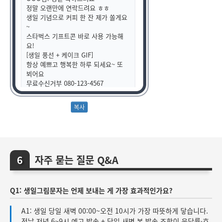
정말 오랜만에 연락드려요 ㅎㅎ
생일 기념으로 커피 한 잔 제가 쏠게요
~
스타벅스 기프트콘 바로 사용 가능해
요!
[생일 풍선 + 케이크 GIF]
항상 예쁘고 행복한 하루 되세요~ 또
뵈어요
무료수신거부 080-123-4567
자주 묻는 질문 Q&A
Q1: 생일그림문자는 언제 보내는 게 가장 효과적인가요?
A1: 생일 당일 새벽 00:00~오전 10시가 가장 따뜻하게 닿습니다.
전날 저녁 6~9시 예고 발송 + 당일 새벽 본 발송 조합이 응답률·호