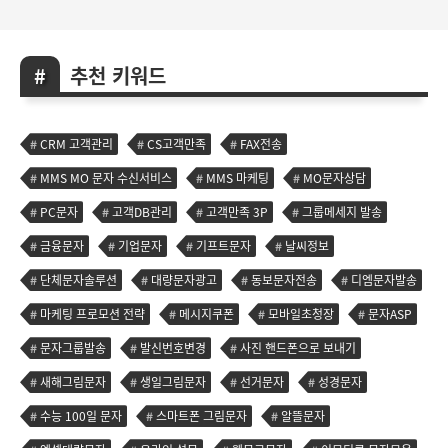
추천 키워드
CRM 고객관리
CS고객만족
FAX전송
MMS MO 문자 수신서비스
MMS 마케팅
MO문자상담
PC문자
고객DB관리
고객만족 3P
그룹메세지 발송
금융문자
기업문자
기프트문자
날씨정보
단체문자솔루션
대량문자광고
동보문자전송
디엠문자발송
마케팅 프로모션 전략
메시지쿠폰
모바일초청장
문자ASP
문자그룹발송
발신번호변경
사진 핸드폰으로 보내기
새해그림문자
생일그림문자
선거문자
성경문자
수능 100일 문자
스마트폰 그림문자
알뜰문자