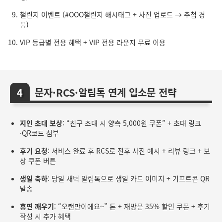
챌린지 이벤트 (#OOO챌린지 해시태그 + 사진 업로드 → 추첨 경
품)
VIP 등급별 전용 혜택 + VIP 전용 라운지 무료 이용
문자·RCS·알림톡 연계 입소문 전략
지인 초대 보상
: “친구 초대 시 양측 5,000원 쿠폰” + 초대 링크
·QR코드 첨부
후기 요청
: 서비스 완료 후 RCS로 전후 사진 예시 + 리뷰 링크 + 보
상 쿠폰 버튼
생일 축하
: 당일 새벽 알림톡으로 생일 카드 이미지 + 기프트콘 QR
발송
휴면 깨우기
: “오랜만이에요~” 톤 + 재방문 35% 할인 쿠폰 + 후기
작성 시 추가 혜택