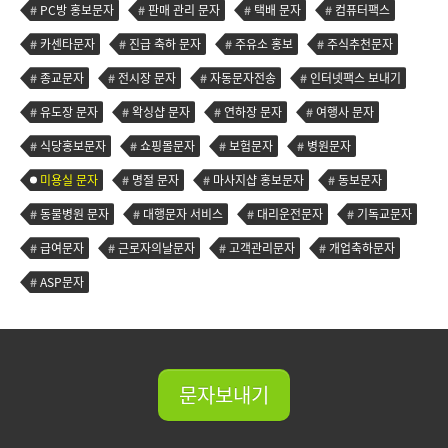
PC방 홍보문자
판매 관리 문자
택배 문자
컴퓨터팩스
카센타문자
진급 축하 문자
주유소 홍보
주식추천문자
종교문자
전시장 문자
자동문자전송
인터넷팩스 보내기
유도장 문자
왁싱샵 문자
연하장 문자
여행사 문자
식당홍보문자
쇼핑몰문자
보험문자
병원문자
미용실 문자
명절 문자
마사지샵 홍보문자
동보문자
동물병원 문자
대행문자 서비스
대리운전문자
기독교문자
급여문자
근로자의날문자
고객관리문자
개업축하문자
ASP문자
문자보내기