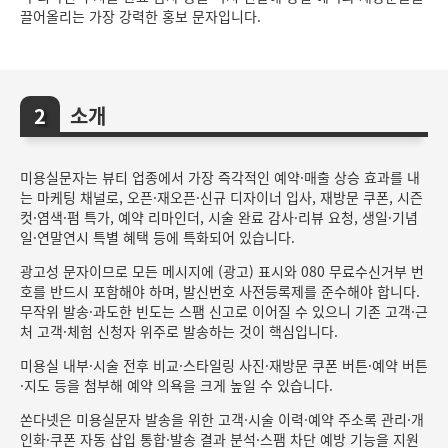
끌어올리는 가장 강력한 홍보 문자입니다.
소개
미용실문자는 뷰티 업종에서 가장 즉각적인 예약·매출 상승 효과를 내
는 마케팅 채널로, 오픈·재오픈·신규 디자이너 입사, 재방문 쿠폰, 시즌
컷·염색·펌 특가, 예약 리마인더, 시술 완료 감사·리뷰 요청, 생일·기념
일·연말연시 특별 혜택 등에 특화되어 있습니다.
광고성 문자이므로 모든 메시지에 (광고) 표시와 080 무료수신거부 번
호를 반드시 포함해야 하며, 발신번호 사전등록제를 준수해야 합니다.
무작위 발송·과도한 빈도는 스팸 신고로 이어질 수 있으니 기존 고객·근
처 고객·체험 신청자 위주로 발송하는 것이 핵심입니다.
미용실 내부·시술 전후 비교·스타일링 사진·재방문 쿠폰 버튼·예약 버튼
·지도 등을 첨부해 예약 의욕을 크게 높일 수 있습니다.
쏜다넷은 미용실문자 발송을 위한 고객·시술 이력·예약 주소록 관리·개
인화·쿠폰 자동 삽입 통합·발송 결과 분석·스팸 차단 예방 기능을 지원