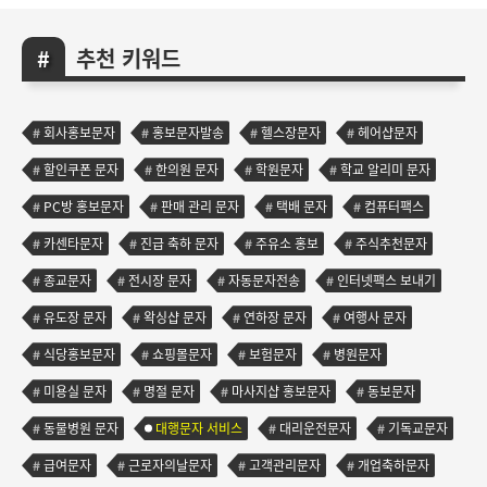
추천 키워드
회사홍보문자
홍보문자발송
헬스장문자
헤어샵문자
할인쿠폰 문자
한의원 문자
학원문자
학교 알리미 문자
PC방 홍보문자
판매 관리 문자
택배 문자
컴퓨터팩스
카센타문자
진급 축하 문자
주유소 홍보
주식추천문자
종교문자
전시장 문자
자동문자전송
인터넷팩스 보내기
유도장 문자
왁싱샵 문자
연하장 문자
여행사 문자
식당홍보문자
쇼핑몰문자
보험문자
병원문자
미용실 문자
명절 문자
마사지샵 홍보문자
동보문자
동물병원 문자
대행문자 서비스
대리운전문자
기독교문자
급여문자
근로자의날문자
고객관리문자
개업축하문자