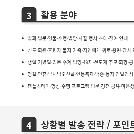
활용 분야
법회·법문·염불·수행·법당·사찰 행사 초대·참여 안내
신도·회원·후원자·불자 가족·지인에게 위로·응원·감사·
생일·기념일·입문·수계·법명·49재·천도재·추모·회향·
명절·연휴·부처님오신날·연등축제·백중·동지·연말연시
템플스테이·명상·수행 프로그램·법문·경전 공유·마음
상황별 발송 전략 / 포인