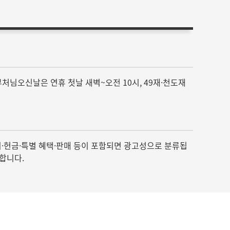
절·부처님오신날은 연휴 첫날 새벽~오전 10시, 49재·천도재
비·헌금·특별 혜택·판매 등이 포함되면 광고성으로 분류됩
천합니다.