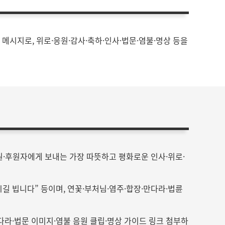
메시지로, 위로·응원·감사·축하·인사·법문·염불·명상 등을
원·후원자에게 보내는 가장 따뜻하고 평화로운 인사·위로·
길 빕니다” 등이며, 연꽃·부처님·염주·합장·만다라·법륜
만다라·법문 이미지·염불 음원 클립·명상 가이드 링크 첨부하