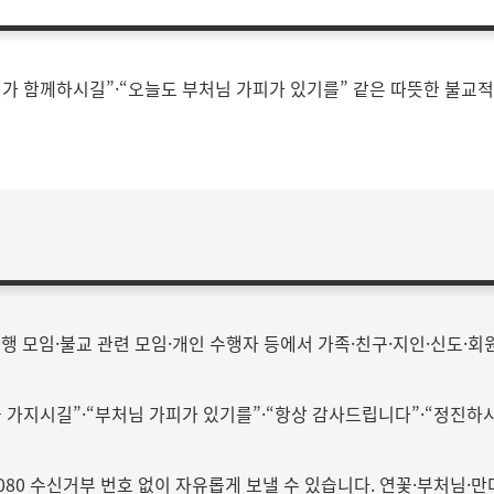
가 함께하시길”·“오늘도 부처님 가피가 있기를” 같은 따뜻한 불교적 
행 모임·불교 관련 모임·개인 수행자 등에서 가족·친구·지인·신도·회
 가지시길”·“부처님 가피가 있기를”·“항상 감사드립니다”·“정진하시
080 수신거부 번호 없이 자유롭게 보낼 수 있습니다. 연꽃·부처님·