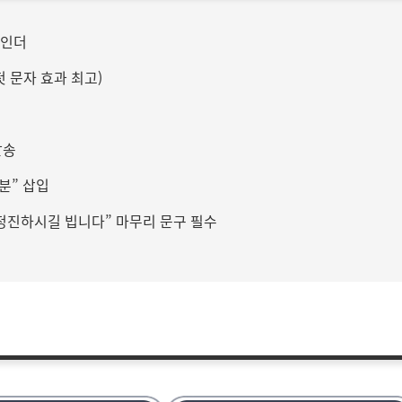
마인더
첫 문자 효과 최고)
발송
러분” 삽입
“정진하시길 빕니다” 마무리 문구 필수