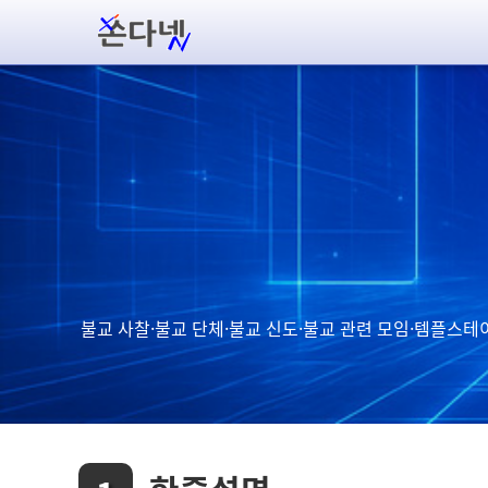
불교 사찰·불교 단체·불교 신도·불교 관련 모임·템플스테