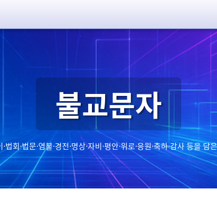
불교문자
이·법회·법문·염불·경전·명상·자비·평안·위로·응원·축하·감사 등을 