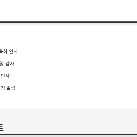
축하 인사
공양 감사
 인사
챙김 알림
트