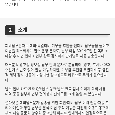
널입니다.
소개
회비납부문자는 회비·특별회비·기부금·후원금·연회비 납부율을 높이고
미납을 최소화하는 필수 운영 문자로, 납부 마감 30·14·7일 전 독려 +
마감 후 미납 안내 + 납부 완료 감사까지 단계별로 자동 발송합니다.
대부분 비광고성 정보성·납부 안내 문자로 분류되어 (광고) 표시나 080
수신거부 번호 없이 발송 가능하지만, 기부금·후원금·특별회비 등 금전
적 혜택·감사 선물이 포함되면 광고성으로 바뀌므로 주의가 필요합니
다.
납부 안내 카드·계좌 QR·납부 링크·납부 완료 감사 이미지·회비 사용
내역 등을 첨부해 납부 편의성과 신뢰도를 크게 높일 수 있습니다.
쏜다넷은 회비납부문자 발송을 위한 회원·회비·납부 이력 연동·자동 트
리거·개인화 통합·납부율 분석·미납 추적 기능을 지원해 소규모 동호회
부터 대형 동문회·향우회·종교단체·아파트 입대의까지 안정적으로 운