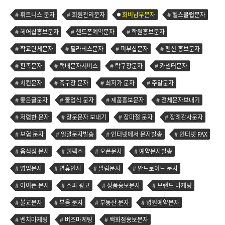
휘트니스 문자
회원관리문자
회비납부문자
헬스클럽문자
헤어샵홍보문자
핸드폰예약문자
학원홍보문자
학교단체문자
필라테스문자
피부샵문자
펜션 홍보문자
판촉문자
택배문자서비스
탁구장문자
카센터문자
치킨문자
축구장 문자
최저가 문자
주말문자
좋은글문자
졸업식 문자
제품홍보문자
전체문자보내기
저렴한 문자
장문문자 보내기
장마철 문자
장례감사문자
보험 문자
일괄문자발송
인터넷에서 문자발송
인터넷 FAX
음식점 문자
웹팩스
오픈문자
예약문자발송
영업문자
연휴인사
알림문자
안드로이드 문자
아이폰 문자
스파 광고
상품홍보문자
브랜드 마케팅
불교문자
부음 문자
부동산 문자
병원예약문자
벤치마케팅
버즈마케팅
백화점홍보문자