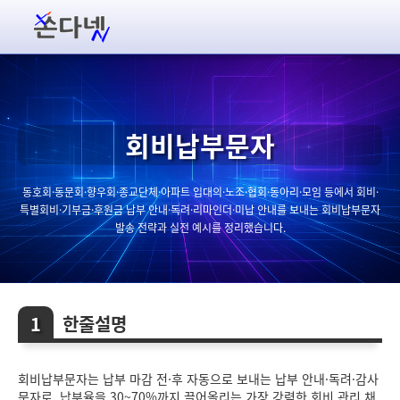
회비납부문자
동호회·동문회·향우회·종교단체·아파트 입대의·노조·협회·동아리·모임 등에서 회비·
특별회비·기부금·후원금 납부 안내·독려·리마인더·미납 안내를 보내는 회비납부문자
발송 전략과 실전 예시를 정리했습니다.
한줄설명
회비납부문자는 납부 마감 전·후 자동으로 보내는 납부 안내·독려·감사
문자로, 납부율을 30~70%까지 끌어올리는 가장 강력한 회비 관리 채