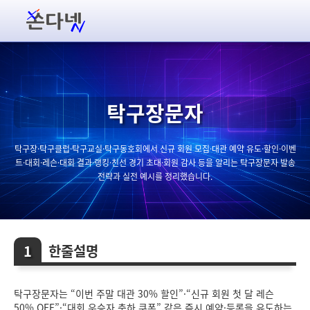
탁구장문자
탁구장·탁구클럽·탁구교실·탁구동호회에서 신규 회원 모집·대관 예약 유도·할인·이벤
트·대회·레슨·대회 결과·랭킹·친선 경기 초대·회원 감사 등을 알리는 탁구장문자 발송
전략과 실전 예시를 정리했습니다.
한줄설명
탁구장문자는 “이번 주말 대관 30% 할인”·“신규 회원 첫 달 레슨
50% OFF”·“대회 우승자 축하 쿠폰” 같은 즉시 예약·등록을 유도하는