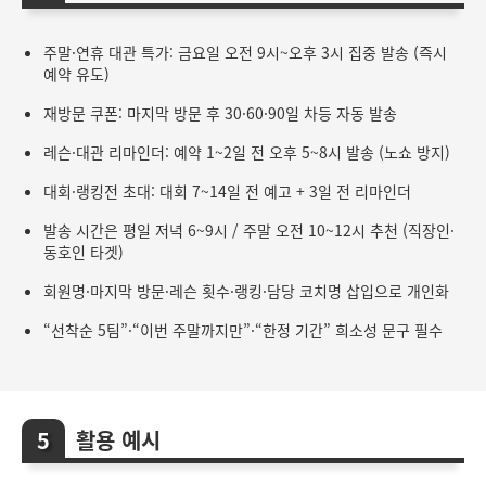
주말·연휴 대관 특가: 금요일 오전 9시~오후 3시 집중 발송 (즉시
예약 유도)
재방문 쿠폰: 마지막 방문 후 30·60·90일 차등 자동 발송
레슨·대관 리마인더: 예약 1~2일 전 오후 5~8시 발송 (노쇼 방지)
대회·랭킹전 초대: 대회 7~14일 전 예고 + 3일 전 리마인더
발송 시간은 평일 저녁 6~9시 / 주말 오전 10~12시 추천 (직장인·
동호인 타겟)
회원명·마지막 방문·레슨 횟수·랭킹·담당 코치명 삽입으로 개인화
“선착순 5팀”·“이번 주말까지만”·“한정 기간” 희소성 문구 필수
활용 예시