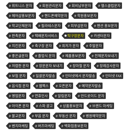
휘트니스 문자
회원관리문자
회비납부문자
헬스클럽문자
헤어샵홍보문자
핸드폰예약문자
학원홍보문자
학교단체문자
필라테스문자
피부샵문자
펜션 홍보문자
판촉문자
택배문자서비스
탁구장문자
카센터문자
치킨문자
축구장 문자
최저가 문자
주말문자
좋은글문자
졸업식 문자
제품홍보문자
전체문자보내기
저렴한 문자
장문문자 보내기
장마철 문자
장례감사문자
보험 문자
일괄문자발송
인터넷에서 문자발송
인터넷 FAX
음식점 문자
웹팩스
오픈문자
예약문자발송
영업문자
연휴인사
알림문자
안드로이드 문자
아이폰 문자
스파 광고
상품홍보문자
브랜드 마케팅
불교문자
부음 문자
부동산 문자
병원예약문자
벤치마케팅
버즈마케팅
백화점홍보문자