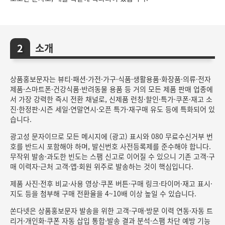
소개
상품홍보문자는 뷰티·패션·가전·가구·식품·생활용품·화장품·의류·전자
제품·스마트폰·건강식품·반려동물 용품 등 거의 모든 제품 판매 업종에
서 가장 강력한 즉시 전환 채널로, 신제품 런칭·할인·특가·쿠폰·재고 소
진·한정판·시즌 세일·연말연시·오픈 특가·재구매 유도 등에 특화되어 있
습니다.
광고성 문자이므로 모든 메시지에 (광고) 표시와 080 무료수신거부 번
호를 반드시 포함해야 하며, 발신번호 사전등록제를 준수해야 합니다.
무작위 발송·과도한 빈도는 스팸 신고로 이어질 수 있으니 기존 고객·구
매 이력자·근처 고객·앱·회원 위주로 발송하는 것이 핵심입니다.
제품 사진·전후 비교·사용 영상·쿠폰 버튼·구매 링크·타이머·재고 표시·
지도 등을 첨부해 구매 전환율을 4~10배 이상 높일 수 있습니다.
쏜다넷은 상품홍보문자 발송을 위한 고객·구매·방문 이력 연동·자동 트
리거·개인화·쿠폰 자동 삽입 통합·발송 결과 분석·스팸 차단 예방 기능