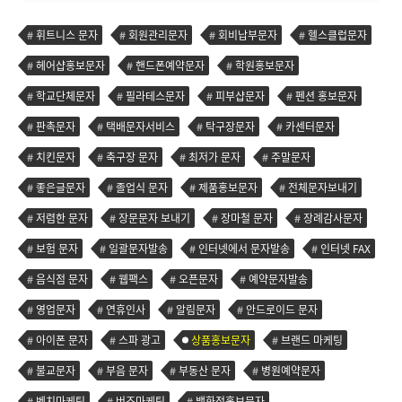
휘트니스 문자
회원관리문자
회비납부문자
헬스클럽문자
헤어샵홍보문자
핸드폰예약문자
학원홍보문자
학교단체문자
필라테스문자
피부샵문자
펜션 홍보문자
판촉문자
택배문자서비스
탁구장문자
카센터문자
치킨문자
축구장 문자
최저가 문자
주말문자
좋은글문자
졸업식 문자
제품홍보문자
전체문자보내기
저렴한 문자
장문문자 보내기
장마철 문자
장례감사문자
보험 문자
일괄문자발송
인터넷에서 문자발송
인터넷 FAX
음식점 문자
웹팩스
오픈문자
예약문자발송
영업문자
연휴인사
알림문자
안드로이드 문자
아이폰 문자
스파 광고
상품홍보문자
브랜드 마케팅
불교문자
부음 문자
부동산 문자
병원예약문자
벤치마케팅
버즈마케팅
백화점홍보문자