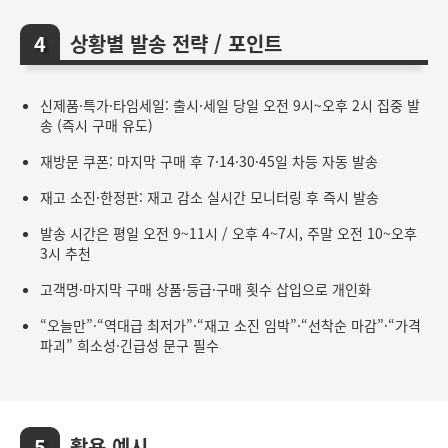
상황별 발송 전략 / 포인트
신제품·특가·타임세일: 출시·세일 당일 오전 9시~오후 2시 집중 발
송 (즉시 구매 유도)
재방문 쿠폰: 마지막 구매 후 7·14·30·45일 차등 자동 발송
재고 소진·한정판: 재고 감소 실시간 모니터링 후 즉시 발송
발송 시간은 평일 오전 9~11시 / 오후 4~7시, 주말 오전 10~오후
3시 추천
고객명·마지막 구매 상품·등급·구매 횟수 삽입으로 개인화
“오늘만”·“역대급 최저가”·“재고 소진 임박”·“선착순 마감”·“가격
파괴” 희소성·긴급성 문구 필수
활용 예시