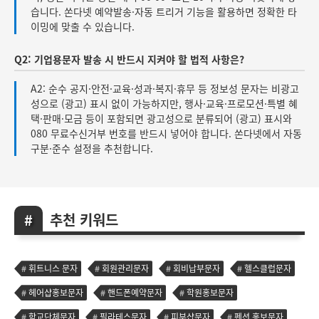
습니다. 쏜다넷 예약발송·자동 트리거 기능을 활용하면 정확한 타
이밍에 맞출 수 있습니다.
Q2: 기업용문자 발송 시 반드시 지켜야 할 법적 사항은?
A2: 순수 공지·안전·교육·성과·복지·휴무 등 정보성 문자는 비광고
성으로 (광고) 표시 없이 가능하지만, 행사·교육·프로모션·특별 혜
택·판매·모금 등이 포함되면 광고성으로 분류되어 (광고) 표시와
080 무료수신거부 번호를 반드시 넣어야 합니다. 쏜다넷에서 자동
구분·준수 설정을 추천합니다.
추천 키워드
휘트니스 문자
회원관리문자
회비납부문자
헬스클럽문자
헤어샵홍보문자
핸드폰예약문자
학원홍보문자
학교단체문자
필라테스문자
피부샵문자
펜션 홍보문자