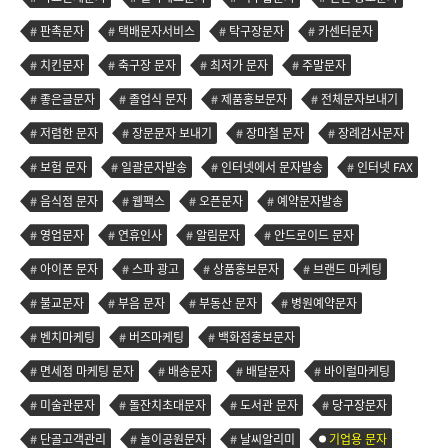
판촉문자
택배문자서비스
탁구장문자
카센터문자
치킨문자
축구장 문자
최저가 문자
주말문자
좋은글문자
졸업식 문자
제품홍보문자
전체문자보내기
저렴한 문자
장문문자 보내기
장마철 문자
장례감사문자
보험 문자
일괄문자발송
인터넷에서 문자발송
인터넷 FAX
음식점 문자
웹팩스
오픈문자
예약문자발송
영업문자
연휴인사
알림문자
안드로이드 문자
아이폰 문자
스파 광고
상품홍보문자
브랜드 마케팅
불교문자
부음 문자
부동산 문자
병원예약문자
벤치마케팅
버즈마케팅
백화점홍보문자
면세점 마케팅 문자
배송문자
배달문자
바이럴마케팅
미술관문자
돌잔치초대문자
도서관 문자
당구장문자
단골고객관리
놀이공원문자
날씨알리미
기업용 문자