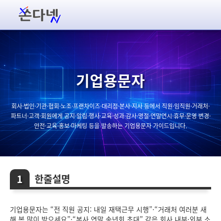
기업용문자
회사·법인·기관·협회·노조·프랜차이즈·대리점·본사·지사 등에서 직원·임직원·거래처·
파트너·고객·회원에게 공지·알림·행사·교육·성과·감사·명절·연말연시·휴무·운영 변경·
안전·교육·홍보·마케팅 등을 발송하는 기업용문자 가이드입니다.
한줄설명
기업용문자는 “전 직원 공지: 내일 재택근무 시행”·“거래처 여러분 새
해 복 많이 받으세요”·“본사 연말 송년회 초대” 같은 회사 내부·외부 소