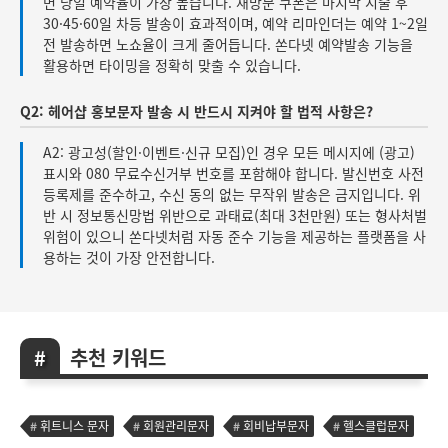
면 당일 예약율이 가장 높습니다. 재방문 쿠폰은 마지막 시술 후
30·45·60일 차등 발송이 효과적이며, 예약 리마인더는 예약 1~2일
전 발송하면 노쇼율이 크게 줄어듭니다. 쏜다넷 예약발송 기능을
활용하면 타이밍을 정확히 맞출 수 있습니다.
Q2: 헤어샵 홍보문자 발송 시 반드시 지켜야 할 법적 사항은?
A2: 광고성(할인·이벤트·신규 모집)인 경우 모든 메시지에 (광고)
표시와 080 무료수신거부 번호를 포함해야 합니다. 발신번호 사전
등록제를 준수하고, 수신 동의 없는 무작위 발송은 금지입니다. 위
반 시 정보통신망법 위반으로 과태료(최대 3천만원) 또는 형사처벌
위험이 있으니 쏜다넷처럼 자동 준수 기능을 제공하는 플랫폼을 사
용하는 것이 가장 안전합니다.
추천 키워드
휘트니스 문자
회원관리문자
회비납부문자
헬스클럽문자