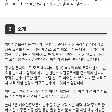
한 프로모션 문자로, 당일 예약과 재방문율을 끌어올립니다.
소개
헤어샵홍보문자는 뷰티·헤어·네일 업종에서 가장 즉각적인 예약·매출
상승 효과를 내는 마케팅 채널로, 오픈·재오픈·신규 디자이너 입점, 재
방문 쿠폰, 시즌 염색·펌·커트 특가, 예약 리마인더, 시술 완료 감사·리
뷰 요청, 생일·기념일·연말연시 특별 혜택 등에 특화되어 있습니다.
광고성 문자이므로 모든 메시지에 (광고) 표시와 080 무료수신거부 번
호를 반드시 포함해야 하며, 발신번호 사전등록제를 준수해야 합니다.
무작위 발송·과도한 빈도는 스팸 신고로 이어질 수 있으니 기존 고객·근
처 고객·체험 신청자 위주로 발송하는 것이 핵심입니다.
헤어 스타일링 전후 사진·시술 이미지·재방문 쿠폰 버튼·예약 버튼·지도
등을 첨부해 예약 의욕을 크게 높일 수 있습니다.
쏜다넷은 헤어샵홍보문자 발송을 위한 고객·시술 이력·예약 주소록 관
리·개인화·쿠폰 자동 삽입 통합·발송 결과 분석·스팸 차단 예방 기능을