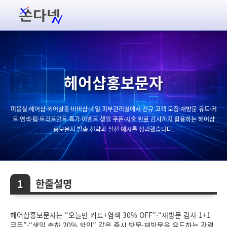
헤어샵홍보문자
미용실·헤어샵·헤어살롱·바버샵·네일·피부관리실에서 신규 고객 모집·재방문 유도·커
트·염색·펌·트리트먼트 특가·이벤트·생일 쿠폰·시술 완료 감사까지 활용하는 헤어샵
홍보문자 발송 전략과 실전 예시를 정리했습니다.
한줄설명
헤어샵홍보문자는 “오늘만 커트+염색 30% OFF”·“재방문 감사 1+1
쿠폰”·“생일 축하 20% 할인” 같은 즉시 방문·재방문을 유도하는 강력