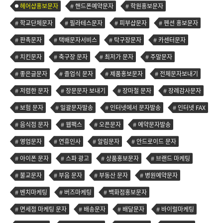
헤어샵홍보문자
핸드폰예약문자
학원홍보문자
학교단체문자
필라테스문자
피부샵문자
펜션 홍보문자
판촉문자
택배문자서비스
탁구장문자
카센터문자
치킨문자
축구장 문자
최저가 문자
주말문자
좋은글문자
졸업식 문자
제품홍보문자
전체문자보내기
저렴한 문자
장문문자 보내기
장마철 문자
장례감사문자
보험 문자
일괄문자발송
인터넷에서 문자발송
인터넷 FAX
음식점 문자
웹팩스
오픈문자
예약문자발송
영업문자
연휴인사
알림문자
안드로이드 문자
아이폰 문자
스파 광고
상품홍보문자
브랜드 마케팅
불교문자
부음 문자
부동산 문자
병원예약문자
벤치마케팅
버즈마케팅
백화점홍보문자
면세점 마케팅 문자
배송문자
배달문자
바이럴마케팅