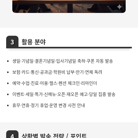
활용 분야
생일·기념일·결혼기념일·입사기념일 축하·쿠폰 자동 발송
보험·카드·통신·공과금·학원비 납부·만기·연체 독려
예약·수업·진료·미용·헬스·펜션 체크인·리마인더
이벤트·세일·특가·신메뉴·오픈·재오픈 예고·당일 집중 발송
휴무·연휴·정기 휴업·운영 변경 사전 안내
상황별 발송 전략 / 포인트