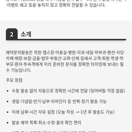
·이벤트 예고 등을 놓치지 않고 정확히 전달할 수 있습니다.
소개
예약문자발송은 학원·헬스장·미용실·병원·치과·네일·피부과·펜션·식당·
카페·매장·보험·금융·법무·부동산·교회·단체 등에서 고객·회원·학생·학
부모·환자·투숙객에게 미리 준비한 문자를 정확한 타이밍에 보내는 필
수 기능입니다.
주요 장점
수동 발송 없이 자동으로 정확한 시간에 전달 (잊어버릴 걱정 없음)
생일·기념일·만기·납부·리마인더 등 반복·정기 발송 가능
미래 날짜·시간 자유 설정 (오늘 작성 → 1년 후 발송도 가능)
발송 예약 목록·취소·수정·결과 확인 편리