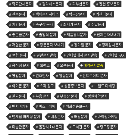
학교단체문자
필라테스문자
피부샵문자
펜션 홍보문자
판촉문자
택배문자서비스
탁구장문자
카센터문자
치킨문자
축구장 문자
최저가 문자
주말문자
좋은글문자
졸업식 문자
제품홍보문자
전체문자보내기
저렴한 문자
장문문자 보내기
장마철 문자
장례감사문자
보험 문자
일괄문자발송
인터넷에서 문자발송
인터넷 FAX
음식점 문자
웹팩스
오픈문자
예약문자발송
영업문자
연휴인사
알림문자
안드로이드 문자
아이폰 문자
스파 광고
상품홍보문자
브랜드 마케팅
불교문자
부음 문자
부동산 문자
병원예약문자
벤치마케팅
버즈마케팅
백화점홍보문자
면세점 마케팅 문자
배송문자
배달문자
바이럴마케팅
미술관문자
돌잔치초대문자
도서관 문자
당구장문자